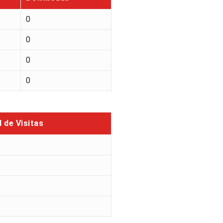
0
0
0
0
l de Visitas