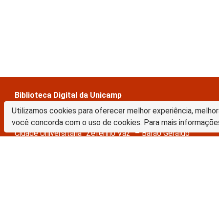
Biblioteca Digital da Unicamp
Prédio da Biblioteca Central Cesar Lattes
Utilizamos cookies para oferecer melhor experiência, melhor
Rua Sérgio Buarque de Holanda, 421 – 1º piso
você concorda com o uso de cookies. Para mais informaçõe
Cidade Universitária “Zeferino Vaz” – Barão Geraldo
13083-859 – Campinas – SP – Brasil
Tel.: (19) 3521-6493
E-mail: sbubd@unicamp.br
A Biblioteca Digital da Unicamp está licenciado com uma Licença Crea