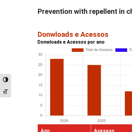
Prevention with repellent in c
Donwloads e Acessos
Donwloads e Acessos por ano
Alternar alto contraste
Alternar tamanho da fonte
Ano
Acessos