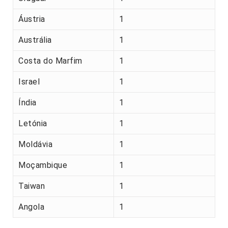
Áustria
1
Austrália
1
Costa do Marfim
1
Israel
1
Índia
1
Letónia
1
Moldávia
1
Moçambique
1
Taiwan
1
Angola
1