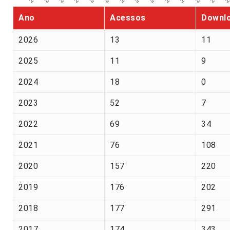
Ano
Acessos
Downl
2026
13
11
2025
11
9
2024
18
0
2023
52
7
2022
69
34
2021
76
108
2020
157
220
2019
176
202
2018
177
291
2017
174
343