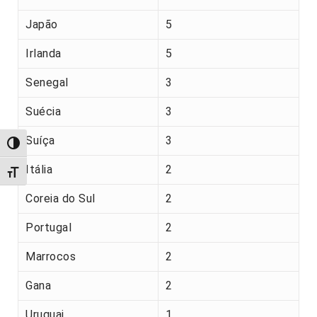
Japão
5
Irlanda
5
Senegal
3
Suécia
3
Suíça
3
Alternar alto contraste
Itália
2
Alternar tamanho da fonte
Coreia do Sul
2
Portugal
2
Marrocos
2
Gana
2
Uruguai
1