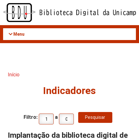
Acessar
o
conteúdo
Menu
Início
Indicadores
Filtro:
a
Implantação da biblioteca digital de