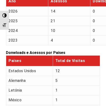
Ano
Acessos
Downl
2026
14
0
Alternar alto contraste
2025
21
0
Alternar tamanho da fonte
2024
10
0
2023
4
0
Donwloads e Acessos por Países
Países
Total de Visitas
Estados Unidos
12
Alemanha
5
Letónia
1
México
1