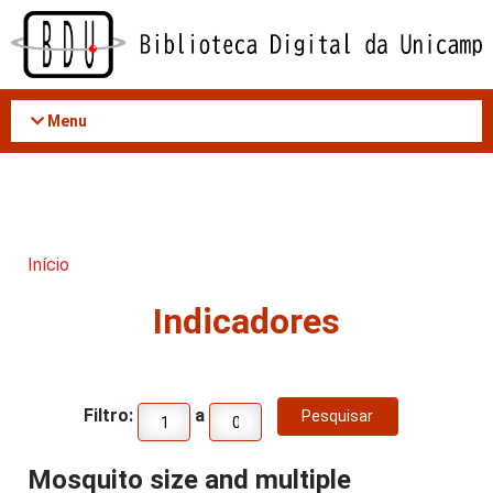
Acessar
o
conteúdo
Menu
Início
Indicadores
Filtro:
a
Mosquito size and multiple