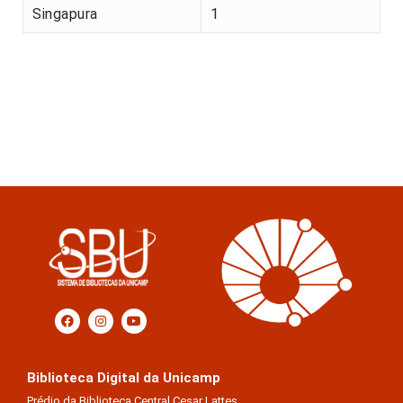
Singapura
1
Biblioteca Digital da Unicamp
Prédio da Biblioteca Central Cesar Lattes