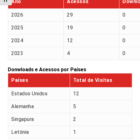
Alternar tamanho da fonte
Ano
Acessos
Downl
2026
29
0
2025
19
0
2024
12
0
2023
4
0
Donwloads e Acessos por Países
Países
Total de Visitas
Estados Unidos
12
Alemanha
5
Singapura
2
Letónia
1