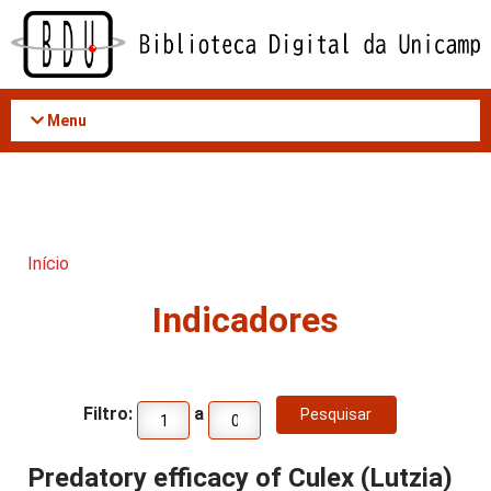
Acessar
o
conteúdo
Menu
Início
Indicadores
Filtro:
a
Predatory efficacy of Culex (Lutzia)