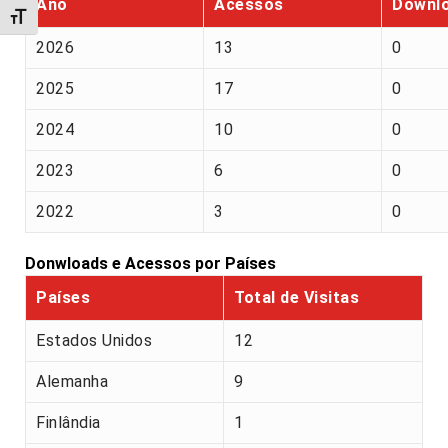
Ano
Acessos
Downl
Alternar tamanho da fonte
2026
13
0
2025
17
0
2024
10
0
2023
6
0
2022
3
0
Donwloads e Acessos por Países
Países
Total de Visitas
Estados Unidos
12
Alemanha
9
Finlândia
1