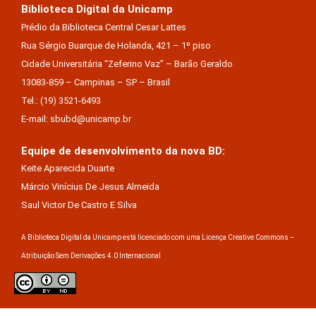
Biblioteca Digital da Unicamp
Prédio da Biblioteca Central Cesar Lattes
Rua Sérgio Buarque de Holanda, 421 – 1º piso
Cidade Universitária “Zeferino Vaz” – Barão Geraldo
13083-859 – Campinas – SP – Brasil
Tel.: (19) 3521-6493
E-mail: sbubd@unicamp.br
Equipe de desenvolvimento da nova BD:
Keite Aparecida Duarte
Márcio Vinícius De Jesus Almeida
Saul Victor De Castro E Silva
A Biblioteca Digital da Unicamp está licenciado com uma Licença Creative Commons –
Atribuição Sem Derivações 4.0 Internacional