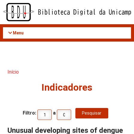
Acessar
o
conteúdo
Menu
Início
Indicadores
Filtro:
a
Unusual developing sites of dengue