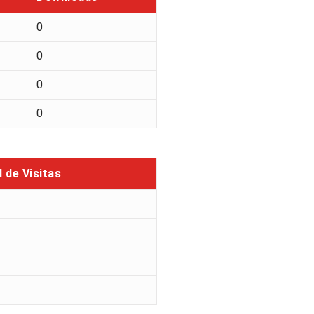
0
0
0
0
l de Visitas