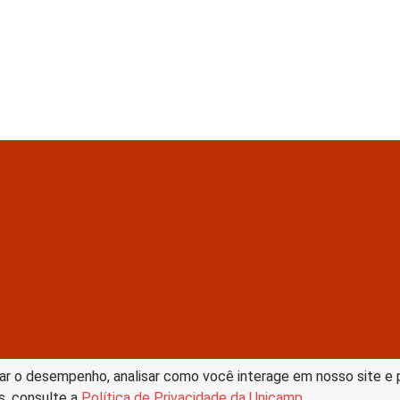
tive Commons –
ar o desempenho, analisar como você interage em nosso site e pe
s, consulte a
Política de Privacidade da Unicamp