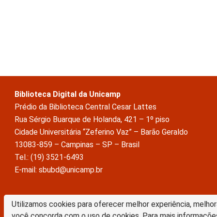
Biblioteca Digital da Unicamp
Prédio da Biblioteca Central Cesar Lattes
Rua Sérgio Buarque de Holanda, 421 – 1º piso
Cidade Universitária “Zeferino Vaz” – Barão Geraldo
13083-859 – Campinas – SP – Brasil
Tel.: (19) 3521-6493
E-mail: sbubd@unicamp.br
A Biblioteca Digital da Unicamp está licenciado com uma Licença Crea
Utilizamos cookies para oferecer melhor experiência, melhor
Atribuição Sem Derivações 4.0 Internacional
você concorda com o uso de cookies. Para mais informaçõe