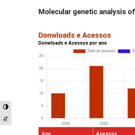
Molecular genetic analysis o
Donwloads e Acessos
Donwloads e Acessos por ano
Alternar alto contraste
Alternar tamanho da fonte
Ano
Acessos