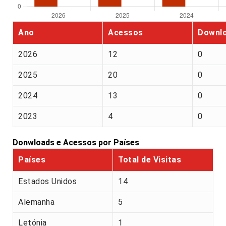
Ano
Acessos
Downl
2026
12
0
2025
20
0
2024
13
0
2023
4
0
Donwloads e Acessos por Países
Países
Total de Visitas
Estados Unidos
14
Alemanha
5
Letónia
1