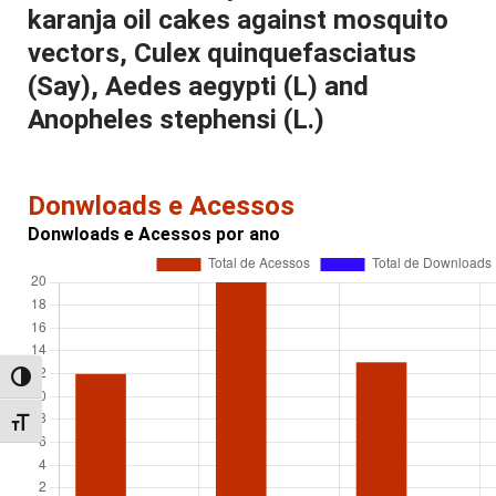
karanja oil cakes against mosquito
vectors, Culex quinquefasciatus
(Say), Aedes aegypti (L) and
Anopheles stephensi (L.)
Donwloads e Acessos
Donwloads e Acessos por ano
Alternar alto contraste
Alternar tamanho da fonte