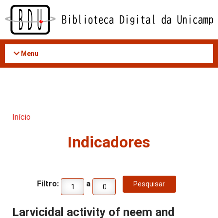
Acessar
o
conteúdo
Menu
Início
Indicadores
Filtro:
a
Larvicidal activity of neem and