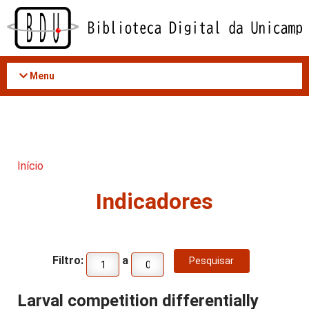
Acessar
o
conteúdo
Menu
Início
Indicadores
Filtro:
a
Larval competition differentially