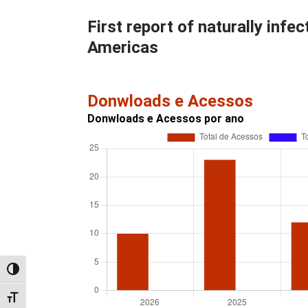
First report of naturally inf
Americas
Donwloads e Acessos
Donwloads e Acessos por ano
Alternar alto contraste
Alternar tamanho da fonte