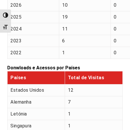
2026
10
0
Alternar alto contraste
2025
19
0
Alternar tamanho da fonte
2024
11
0
2023
6
0
2022
1
0
Donwloads e Acessos por Países
Países
Total de Visitas
Estados Unidos
12
Alemanha
7
Letónia
1
Singapura
1