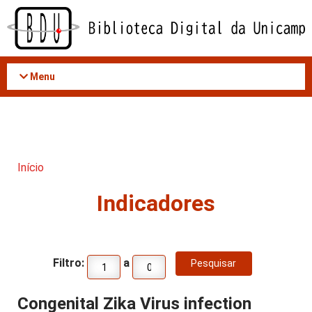
Acessar
o
conteúdo
Menu
Início
Indicadores
Filtro:
a
Congenital Zika Virus infection