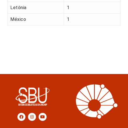
Letónia
1
México
1