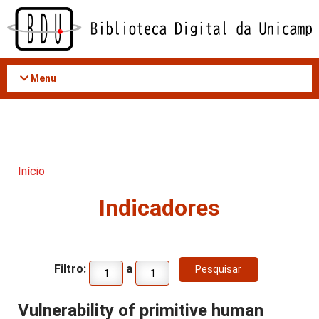
Acessar
o
conteúdo
Menu
Início
Indicadores
Filtro:
a
Vulnerability of primitive human