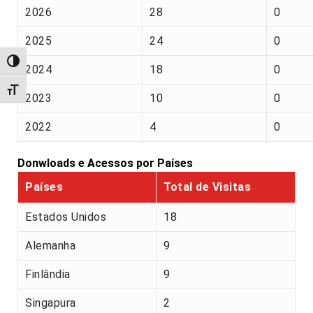
2026
28
0
2025
24
0
Alternar alto contraste
2024
18
0
Alternar tamanho da fonte
2023
10
0
2022
4
0
Donwloads e Acessos por Países
Países
Total de Visitas
Estados Unidos
18
Alemanha
9
Finlândia
9
Singapura
2