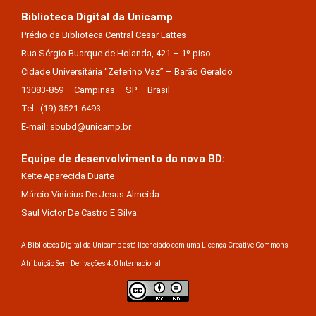
Biblioteca Digital da Unicamp
Prédio da Biblioteca Central Cesar Lattes
Rua Sérgio Buarque de Holanda, 421 – 1º piso
Cidade Universitária “Zeferino Vaz” – Barão Geraldo
13083-859 – Campinas – SP – Brasil
Tel.: (19) 3521-6493
E-mail: sbubd@unicamp.br
Equipe de desenvolvimento da nova BD:
Keite Aparecida Duarte
Márcio Vinícius De Jesus Almeida
Saul Victor De Castro E Silva
A Biblioteca Digital da Unicamp está licenciado com uma Licença Creative Commons –
Atribuição Sem Derivações 4.0 Internacional