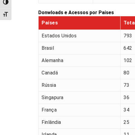
Alternar alto contraste
Donwloads e Acessos por Países
Alternar tamanho da fonte
Países
Tota
Estados Unidos
793
Brasil
642
Alemanha
102
Canadá
80
Rússia
73
Singapura
36
França
34
Finlândia
25
Irlanda
11