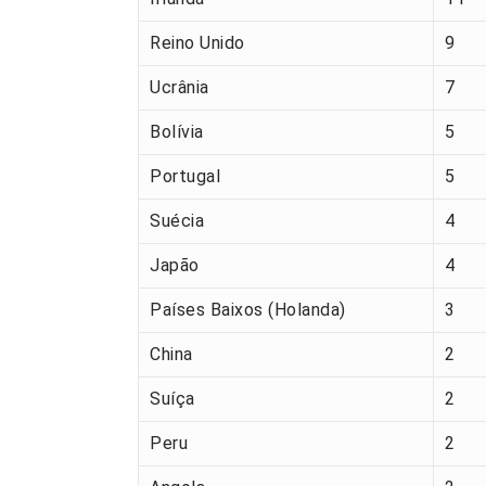
Reino Unido
9
Ucrânia
7
Bolívia
5
Portugal
5
Suécia
4
Japão
4
Países Baixos (Holanda)
3
China
2
Suíça
2
Peru
2