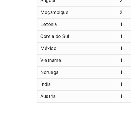
Angola
2
Moçambique
2
Letónia
1
Coreia do Sul
1
México
1
Vietname
1
Noruega
1
Índia
1
Áustria
1