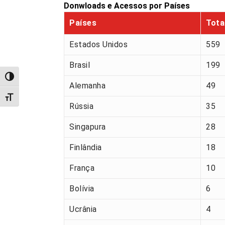
Donwloads e Acessos por Países
Países
Tota
Estados Unidos
559
Brasil
199
Alternar alto contraste
Alemanha
49
Alternar tamanho da fonte
Rússia
35
Singapura
28
Finlândia
18
França
10
Bolívia
6
Ucrânia
4