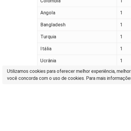
Colômbia
1
Angola
1
Bangladesh
1
Turquia
1
Itália
1
Ucrânia
1
Utilizamos cookies para oferecer melhor experiência, melhor
Coreia do Sul
1
você concorda com o uso de cookies. Para mais informaçõe