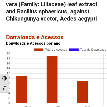
vera (Family: Liliaceae) leaf extract
and Bacillus sphaericus, against
Chikungunya vector, Aedes aegypti
Donwloads e Acessos
Donwloads e Acessos por ano
Alternar alto contraste
Alternar tamanho da fonte