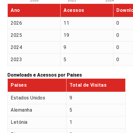
Ano
Acessos
Downl
2026
11
0
2025
19
0
2024
9
0
2023
5
0
Donwloads e Acessos por Países
Países
Total de Visitas
Estados Unidos
9
Alemanha
5
Letónia
1