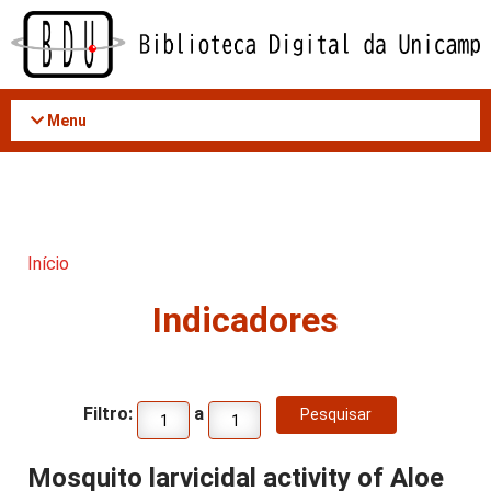
Acessar
o
conteúdo
Menu
Início
Indicadores
Filtro:
a
Mosquito larvicidal activity of Aloe