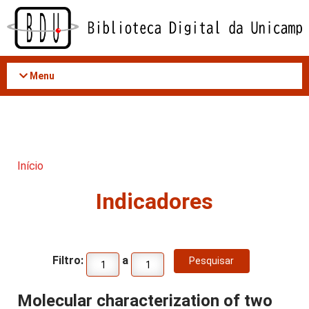
Acessar
o
conteúdo
Menu
Início
Indicadores
Filtro:
a
Molecular characterization of two