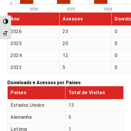
Ano
Acessos
Downl
Alternar alto contraste
2026
23
0
Alternar tamanho da fonte
2025
20
0
2024
12
0
2023
5
0
Donwloads e Acessos por Países
Países
Total de Visitas
Estados Unidos
13
Alemanha
5
Letónia
1