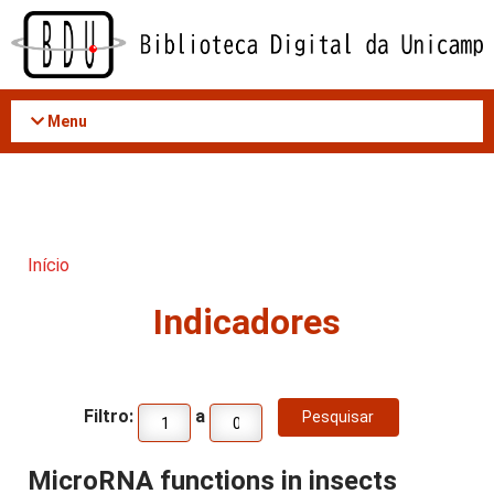
Acessar
o
conteúdo
Menu
Início
Indicadores
Filtro:
a
MicroRNA functions in insects