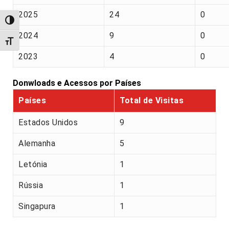
2025
24
0
Alternar alto contraste
2024
9
0
Alternar tamanho da fonte
2023
4
0
Donwloads e Acessos por Países
Países
Total de Visitas
Estados Unidos
9
Alemanha
5
Letónia
1
Rússia
1
Singapura
1