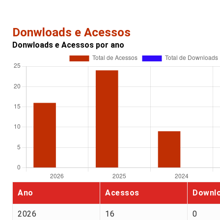
Donwloads e Acessos
Donwloads e Acessos por ano
Ano
Acessos
Downl
2026
16
0