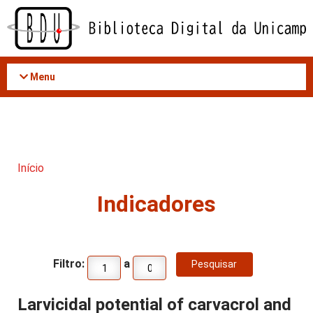
Acessar
o
conteúdo
Menu
Início
Indicadores
Filtro:
a
Larvicidal potential of carvacrol and