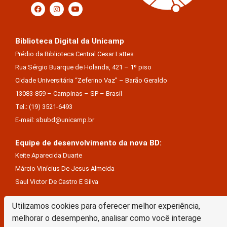
Biblioteca Digital da Unicamp
Prédio da Biblioteca Central Cesar Lattes
Rua Sérgio Buarque de Holanda, 421 – 1º piso
Cidade Universitária “Zeferino Vaz” – Barão Geraldo
13083-859 – Campinas – SP – Brasil
Tel.: (19) 3521-6493
E-mail: sbubd@unicamp.br
Equipe de desenvolvimento da nova BD:
Keite Aparecida Duarte
Márcio Vinícius De Jesus Almeida
Saul Victor De Castro E Silva
Utilizamos cookies para oferecer melhor experiência,
A Biblioteca Digital da Unicamp está licenciado com uma Licença Creative Commons –
melhorar o desempenho, analisar como você interage
Atribuição Sem Derivações 4.0 Internacional