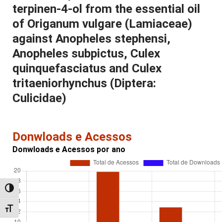
terpinen-4-ol from the essential oil
of Origanum vulgare (Lamiaceae)
against Anopheles stephensi,
Anopheles subpictus, Culex
quinquefasciatus and Culex
tritaeniorhynchus (Diptera:
Culicidae)
Donwloads e Acessos
Donwloads e Acessos por ano
Alternar alto contraste
Alternar tamanho da fonte