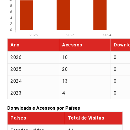
Ano
Acessos
Downl
2026
10
0
2025
20
0
2024
13
0
2023
4
0
Donwloads e Acessos por Países
Países
Total de Visitas