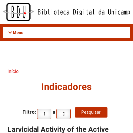
Acessar
o
conteúdo
Menu
Início
Indicadores
Filtro:
a
Larvicidal Activity of the Active