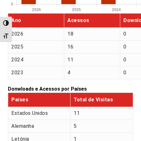
Ano
Acessos
Downl
Alternar alto contraste
2026
18
0
Alternar tamanho da fonte
2025
16
0
2024
11
0
2023
4
0
Donwloads e Acessos por Países
Países
Total de Visitas
Estados Unidos
11
Alemanha
5
Letónia
1