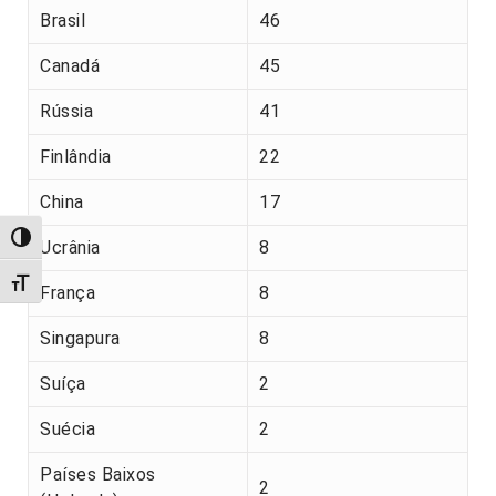
Brasil
46
Canadá
45
Rússia
41
Finlândia
22
China
17
Alternar alto contraste
Ucrânia
8
Alternar tamanho da fonte
França
8
Singapura
8
Suíça
2
Suécia
2
Países Baixos
2