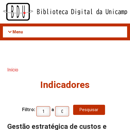
Acessar
o
conteúdo
Menu
Início
Indicadores
Filtro:
a
Gestão estratégica de custos e