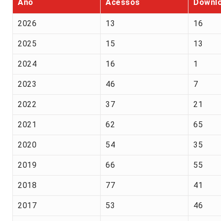
Ano
Acessos
Downl
2026
13
16
2025
15
13
2024
16
1
2023
46
7
2022
37
21
2021
62
65
2020
54
35
2019
66
55
2018
77
41
2017
53
46