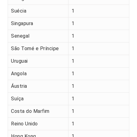
Suécia
1
Singapura
1
Senegal
1
São Tomé e Príncipe
1
Uruguai
1
Angola
1
Áustria
1
Suíça
1
Costa do Marfim
1
Reino Unido
1
Hong Kong
1