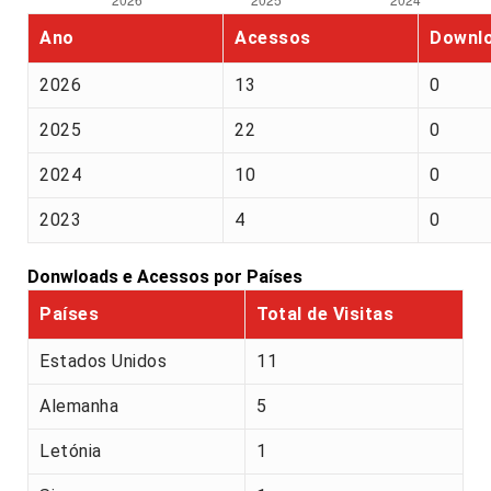
Ano
Acessos
Downl
2026
13
0
2025
22
0
2024
10
0
2023
4
0
Donwloads e Acessos por Países
Países
Total de Visitas
Estados Unidos
11
Alemanha
5
Letónia
1