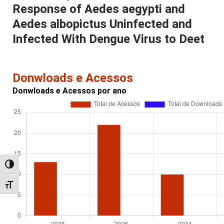
Response of Aedes aegypti and
Aedes albopictus Uninfected and
Infected With Dengue Virus to Deet
Donwloads e Acessos
Donwloads e Acessos por ano
Alternar alto contraste
Alternar tamanho da fonte