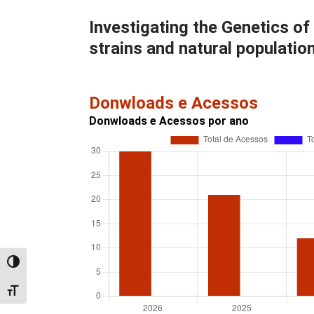
Investigating the Genetics of
strains and natural populati
Donwloads e Acessos
Donwloads e Acessos por ano
Alternar alto contraste
Alternar tamanho da fonte