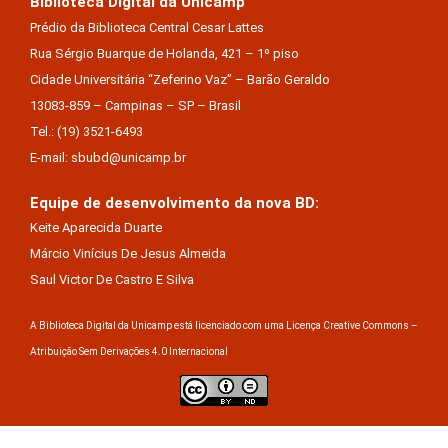
Biblioteca Digital da Unicamp
Prédio da Biblioteca Central Cesar Lattes
Rua Sérgio Buarque de Holanda, 421 – 1º piso
Cidade Universitária “Zeferino Vaz” – Barão Geraldo
13083-859 – Campinas – SP – Brasil
Tel.: (19) 3521-6493
E-mail: sbubd@unicamp.br
Equipe de desenvolvimento da nova BD:
Keite Aparecida Duarte
Márcio Vinícius De Jesus Almeida
Saul Victor De Castro E Silva
A Biblioteca Digital da Unicamp está licenciado com uma Licença Creative Commons –
Atribuição Sem Derivações 4.0 Internacional