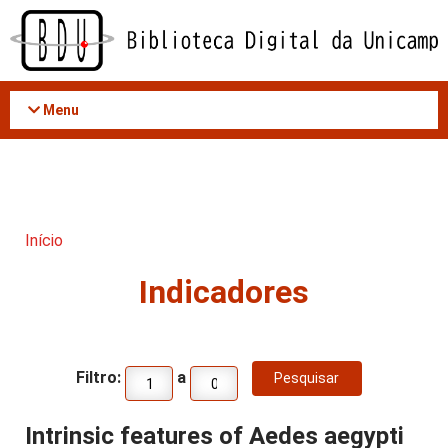
Acessar
o
conteúdo
Menu
Início
Indicadores
Filtro:
a
Intrinsic features of Aedes aegypti