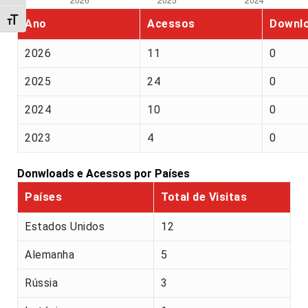
Alternar tamanho da fonte
Ano
Acessos
Downl
2026
11
0
2025
24
0
2024
10
0
2023
4
0
Donwloads e Acessos por Países
Países
Total de Visitas
Estados Unidos
12
Alemanha
5
Rússia
3