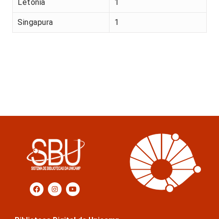
Letónia
1
Singapura
1