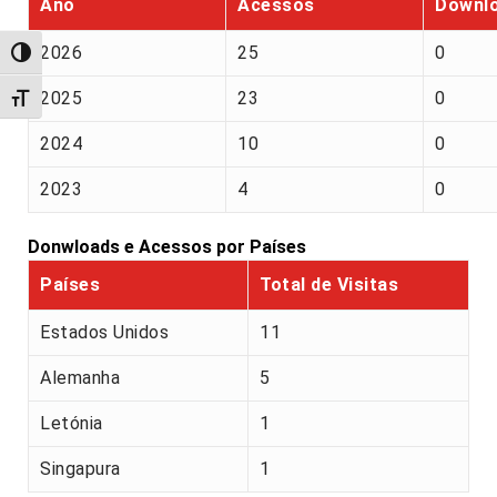
Ano
Acessos
Downl
2026
25
0
Alternar alto contraste
2025
23
0
Alternar tamanho da fonte
2024
10
0
2023
4
0
Donwloads e Acessos por Países
Países
Total de Visitas
Estados Unidos
11
Alemanha
5
Letónia
1
Singapura
1