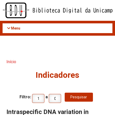
Acessar
o
conteúdo
Menu
Início
Indicadores
Filtro:
a
Intraspecific DNA variation in