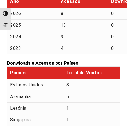
Ano
Acessos
Downl
2026
8
0
Alternar alto contraste
2025
13
0
Alternar tamanho da fonte
2024
9
0
2023
4
0
Donwloads e Acessos por Países
Países
Total de Visitas
Estados Unidos
8
Alemanha
5
Letónia
1
Singapura
1