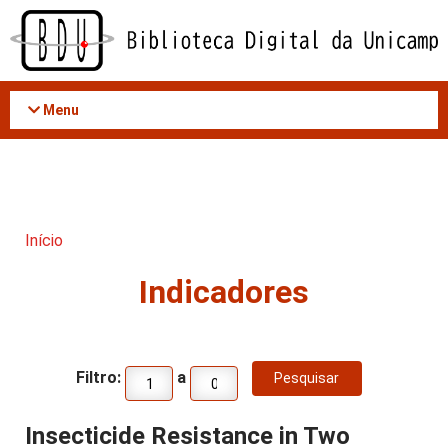
Acessar
o
conteúdo
Menu
Início
Indicadores
Filtro:
a
Insecticide Resistance in Two