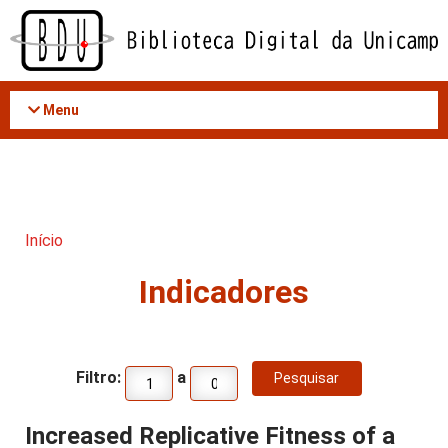
Acessar
o
conteúdo
Menu
Início
Indicadores
Filtro:
a
Increased Replicative Fitness of a