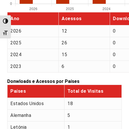
Ano
Acessos
Downl
Alternar alto contraste
2026
12
0
Alternar tamanho da fonte
2025
26
0
2024
15
0
2023
6
0
Donwloads e Acessos por Países
Países
Total de Visitas
Estados Unidos
18
Alemanha
5
Letónia
1