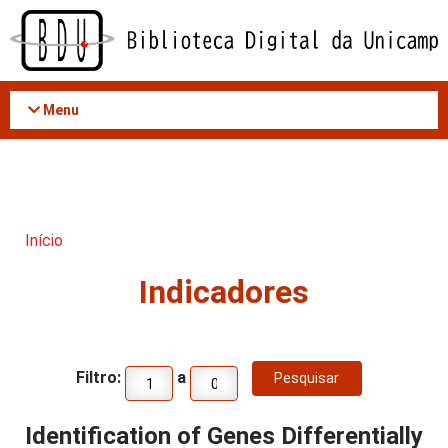
Acessar
o
conteúdo
Menu
Início
Indicadores
Filtro:
a
Identification of Genes Differentially