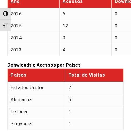
Ano
Acessos
Downl
2026
6
0
Alternar alto contraste
2025
12
0
Alternar tamanho da fonte
2024
9
0
2023
4
0
Donwloads e Acessos por Países
Países
Total de Visitas
Estados Unidos
7
Alemanha
5
Letónia
1
Singapura
1