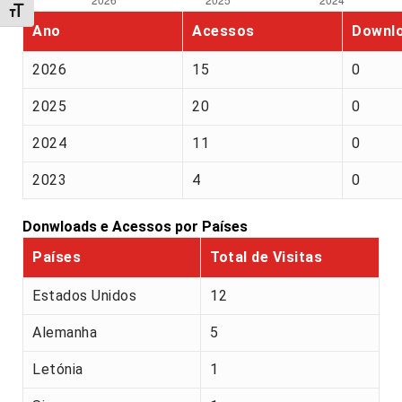
Alternar tamanho da fonte
Ano
Acessos
Downl
2026
15
0
2025
20
0
2024
11
0
2023
4
0
Donwloads e Acessos por Países
Países
Total de Visitas
Estados Unidos
12
Alemanha
5
Letónia
1