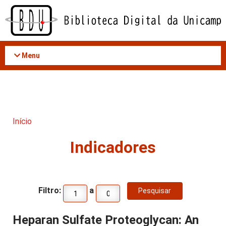
Acessar
o
conteúdo
Menu
Início
Indicadores
Filtro:
a
Heparan Sulfate Proteoglycan: An