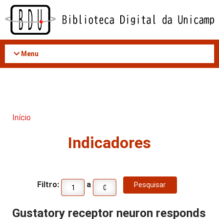
Acessar
o
conteúdo
Menu
Início
Indicadores
Filtro:
a
Gustatory receptor neuron responds