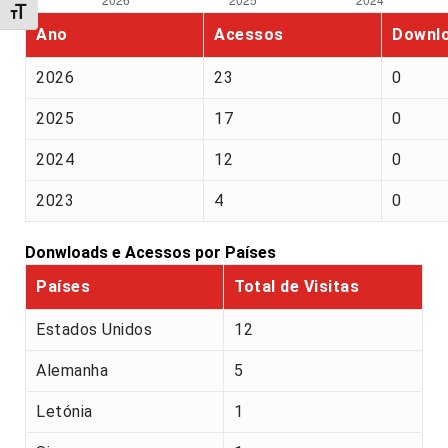
Alternar tamanho da fonte
Ano
Acessos
Downl
2026
23
0
2025
17
0
2024
12
0
2023
4
0
Donwloads e Acessos por Países
Países
Total de Visitas
Estados Unidos
12
Alemanha
5
Letónia
1