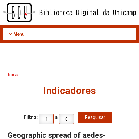
Acessar
o
conteúdo
Menu
Início
Indicadores
Filtro:
a
Geographic spread of aedes-