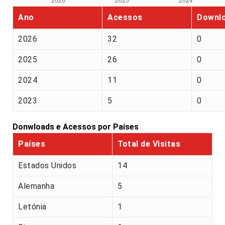
Ano
Acessos
Downl
2026
32
0
2025
26
0
2024
11
0
2023
5
0
Donwloads e Acessos por Países
Países
Total de Visitas
Estados Unidos
14
Alemanha
5
Letónia
1