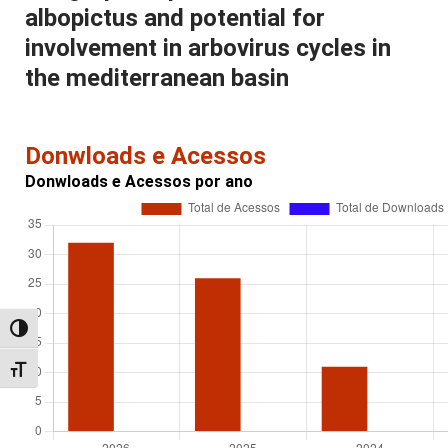
albopictus and potential for
involvement in arbovirus cycles in
the mediterranean basin
Donwloads e Acessos
Donwloads e Acessos por ano
Alternar alto contraste
Alternar tamanho da fonte