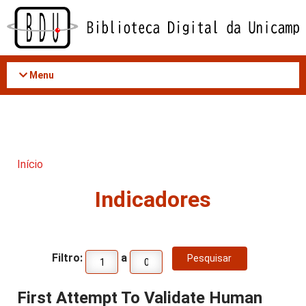
Acessar
o
conteúdo
Menu
Início
Indicadores
Filtro:
a
First Attempt To Validate Human