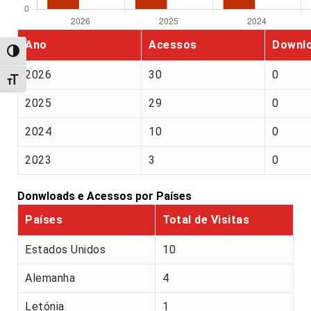
Ano
Acessos
Downl
Alternar alto contraste
2026
30
0
Alternar tamanho da fonte
2025
29
0
2024
10
0
2023
3
0
Donwloads e Acessos por Países
Países
Total de Visitas
Estados Unidos
10
Alemanha
4
Letónia
1