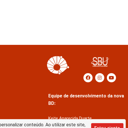
Equipe de desenvolvimento da nova
BD:
Keite Aparecida Duarte
rsonalizar conteúdo. Ao utilizar este site,
Márcio Vinícius de Jesus Almeida