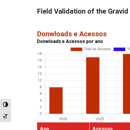
Field Validation of the Gravi
Donwloads e Acessos
Donwloads e Acessos por ano
Alternar alto contraste
Alternar tamanho da fonte
Ano
Acessos