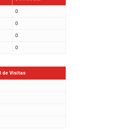
0
0
0
0
l de Visitas