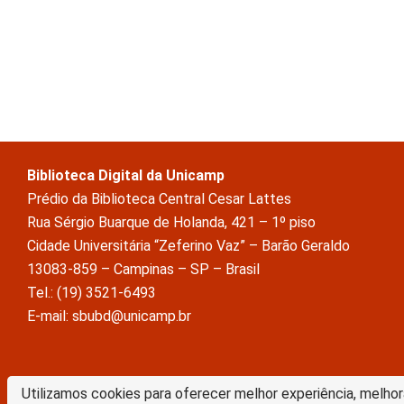
Biblioteca Digital da Unicamp
Prédio da Biblioteca Central Cesar Lattes
Rua Sérgio Buarque de Holanda, 421 – 1º piso
Cidade Universitária “Zeferino Vaz” – Barão Geraldo
13083-859 – Campinas – SP – Brasil
Tel.: (19) 3521-6493
E-mail: sbubd@unicamp.br
A Biblioteca Digital da Unicamp está licenciado com uma Licença Crea
Utilizamos cookies para oferecer melhor experiência, melhor