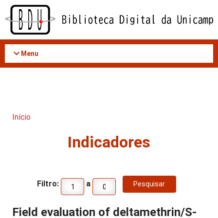
Acessar
o
conteúdo
Menu
Início
Indicadores
Filtro:
a
Field evaluation of deltamethrin/S-