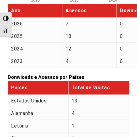
Ano
Acessos
Downl
Alternar alto contraste
2026
7
0
Alternar tamanho da fonte
2025
18
0
2024
12
0
2023
4
0
Donwloads e Acessos por Países
Países
Total de Visitas
Estados Unidos
13
Alemanha
4
Letónia
1