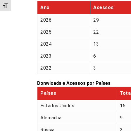
Alternar tamanho da fonte
Ano
Acessos
2026
29
2025
22
2024
13
2023
6
2022
3
Donwloads e Acessos por Países
Países
Tota
Estados Unidos
15
Alemanha
9
Rússia
2