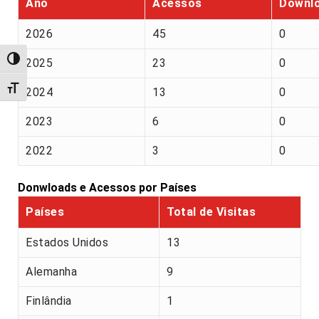
Ano
Acessos
Downl
2026
45
0
Alternar alto contraste
2025
23
0
Alternar tamanho da fonte
2024
13
0
2023
6
0
2022
3
0
Donwloads e Acessos por Países
Países
Total de Visitas
Estados Unidos
13
Alemanha
9
Finlândia
1