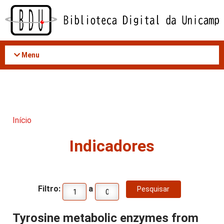
Acessar
o
conteúdo
Menu
Início
Indicadores
Filtro:
a
Tyrosine metabolic enzymes from