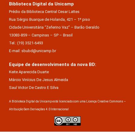
Biblioteca Digital da Unicamp
Prédio da Biblioteca Central Cesar Lattes
Rua Sérgio Buarque de Holanda, 421 – 1º piso
Cidade Universitária “Zeferino Vaz” – Barão Geraldo
13083-859 – Campinas – SP – Brasil
Tel.: (19) 3521-6493
E-mail: sbubd@unicamp.br
Equipe de desenvolvimento da nova BD:
Keite Aparecida Duarte
Márcio Vinícius De Jesus Almeida
Saul Victor De Castro E Silva
A Biblioteca Digital da Unicamp está licenciado com uma Licença Creative Commons –
Atribuição Sem Derivações 4.0 Internacional