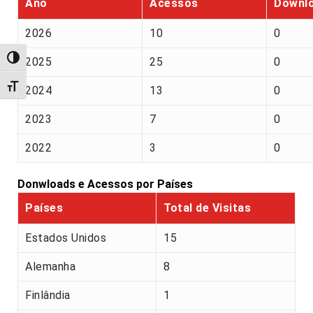
Ano
Acessos
Downl
2026
10
0
Alternar alto contraste
2025
25
0
Alternar tamanho da fonte
2024
13
0
2023
7
0
2022
3
0
Donwloads e Acessos por Países
Países
Total de Visitas
Estados Unidos
15
Alemanha
8
Finlândia
1