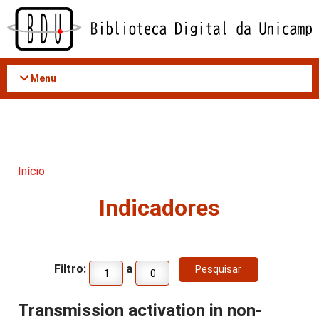
Acessar
o
conteúdo
Menu
Início
Indicadores
Filtro:
a
Transmission activation in non-