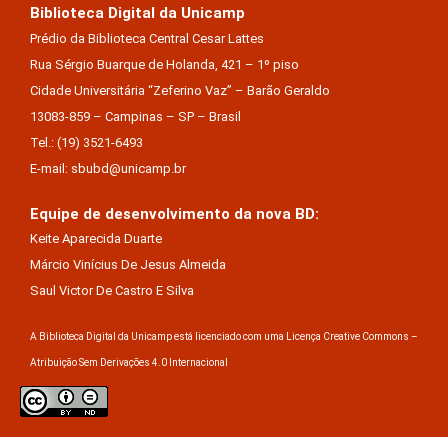
Biblioteca Digital da Unicamp
Prédio da Biblioteca Central Cesar Lattes
Rua Sérgio Buarque de Holanda, 421 – 1º piso
Cidade Universitária “Zeferino Vaz” – Barão Geraldo
13083-859 – Campinas – SP – Brasil
Tel.: (19) 3521-6493
E-mail: sbubd@unicamp.br
Equipe de desenvolvimento da nova BD:
Keite Aparecida Duarte
Márcio Vinícius De Jesus Almeida
Saul Victor De Castro E Silva
A Biblioteca Digital da Unicamp está licenciado com uma Licença Creative Commons –
Atribuição Sem Derivações 4.0 Internacional