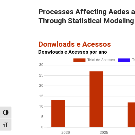
Processes Affecting Aedes ae
Through Statistical Modeling
Donwloads e Acessos
Donwloads e Acessos por ano
Alternar alto contraste
Alternar tamanho da fonte