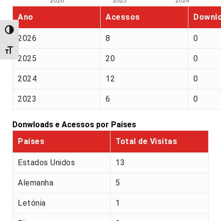
Ano
Acessos
Downl
Alternar alto contraste
2026
8
0
Alternar tamanho da fonte
2025
20
0
2024
12
0
2023
6
0
Donwloads e Acessos por Países
Países
Total de Visitas
Estados Unidos
13
Alemanha
5
Letónia
1