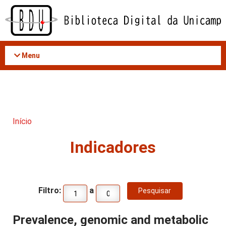
Acessar
o
conteúdo
Menu
Início
Indicadores
Filtro:
a
Prevalence, genomic and metabolic