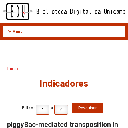
Acessar
o
conteúdo
Menu
Início
Indicadores
Filtro:
a
piggyBac-mediated transposition in