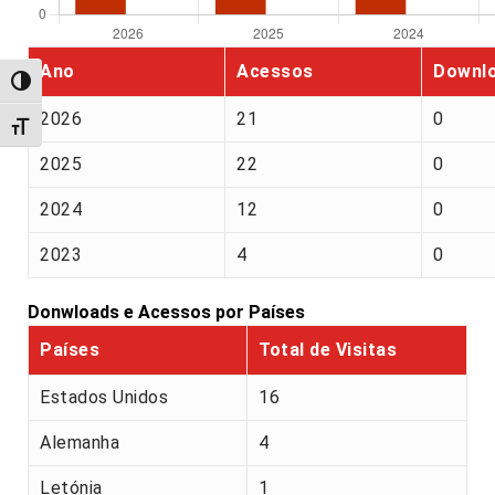
Ano
Acessos
Downl
Alternar alto contraste
2026
21
0
Alternar tamanho da fonte
2025
22
0
2024
12
0
2023
4
0
Donwloads e Acessos por Países
Países
Total de Visitas
Estados Unidos
16
Alemanha
4
Letónia
1