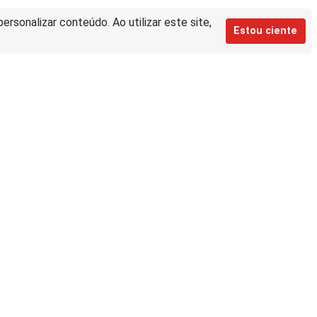
rsonalizar conteúdo. Ao utilizar este site,
Estou ciente
Equipe de desenvolvimento da nova
BD:
Keite Aparecida Duarte