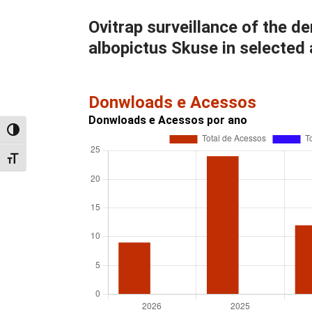
Ovitrap surveillance of the 
albopictus Skuse in selected
Donwloads e Acessos
Donwloads e Acessos por ano
Alternar alto contraste
Alternar tamanho da fonte