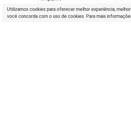
Utilizamos cookies para oferecer melhor experiência, melhor
você concorda com o uso de cookies. Para mais informaçõe
Biblioteca Digital da Unicamp
Prédio da Biblioteca Central Cesar Lattes
Rua Sérgio Buarque de Holanda, 421 – 1º piso
Cidade Universitária “Zeferino Vaz” – Barão Geraldo
13083-859 – Campinas – SP – Brasil
Tel.: (19) 3521-6493
E-mail: sbubd@unicamp.br
A Biblioteca Digital da Unicamp está licenciado com uma Licença Crea