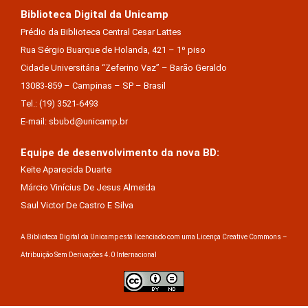
Biblioteca Digital da Unicamp
Prédio da Biblioteca Central Cesar Lattes
Rua Sérgio Buarque de Holanda, 421 – 1º piso
Cidade Universitária “Zeferino Vaz” – Barão Geraldo
13083-859 – Campinas – SP – Brasil
Tel.: (19) 3521-6493
E-mail: sbubd@unicamp.br
Equipe de desenvolvimento da nova BD:
Keite Aparecida Duarte
Márcio Vinícius De Jesus Almeida
Saul Victor De Castro E Silva
A Biblioteca Digital da Unicamp está licenciado com uma Licença Creative Commons –
Atribuição Sem Derivações 4.0 Internacional