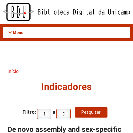
Acessar
o
conteúdo
Menu
Início
Indicadores
Filtro:
a
De novo assembly and sex-specific