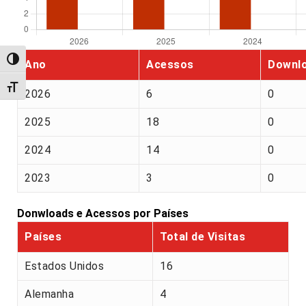
Alternar alto contraste
Ano
Acessos
Downl
Alternar tamanho da fonte
2026
6
0
2025
18
0
2024
14
0
2023
3
0
Donwloads e Acessos por Países
Países
Total de Visitas
Estados Unidos
16
Alemanha
4