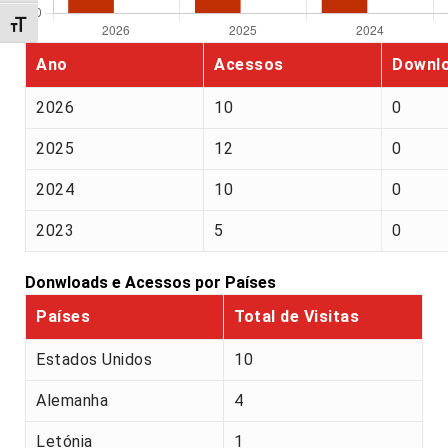
Alternar tamanho da fonte
Ano
Acessos
Downl
2026
10
0
2025
12
0
2024
10
0
2023
5
0
Donwloads e Acessos por Países
Países
Total de Visitas
Estados Unidos
10
Alemanha
4
Letónia
1