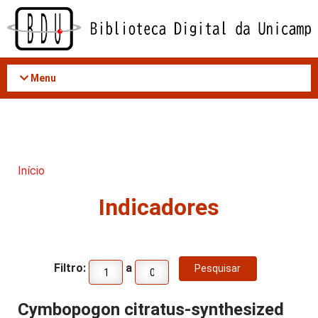
Acessar
o
conteúdo
Menu
Início
Indicadores
Filtro:
a
Cymbopogon citratus-synthesized