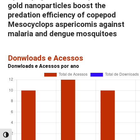
gold nanoparticles boost the
predation efficiency of copepod
Mesocyclops aspericomis against
malaria and dengue mosquitoes
Donwloads e Acessos
Donwloads e Acessos por ano
Alternar alto contraste