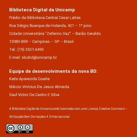
Biblioteca Digital da Unicamp
Prédio da Biblioteca Central Cesar Lattes
Rua Sérgio Buarque de Holanda, 421 – 1º piso
Cidade Universitária “Zeferino Vaz” – Barão Geraldo
13083-859 – Campinas – SP – Brasil
Tel.: (19) 3521-6493
E-mail: sbubd@unicamp.br
Equipe de desenvolvimento da nova BD:
Keite Aparecida Duarte
Márcio Vinícius De Jesus Almeida
Saul Victor De Castro E Silva
A Biblioteca Digital da Unicamp está licenciado com uma Licença Creative Commons –
Atribuição Sem Derivações 4.0 Internacional