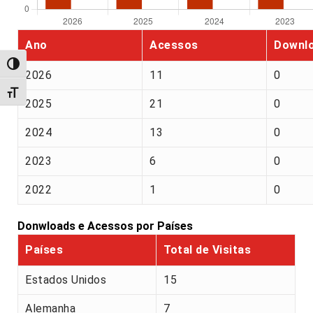
Ano
Acessos
Downl
Alternar alto contraste
2026
11
0
Alternar tamanho da fonte
2025
21
0
2024
13
0
2023
6
0
2022
1
0
Donwloads e Acessos por Países
Países
Total de Visitas
Estados Unidos
15
Alemanha
7