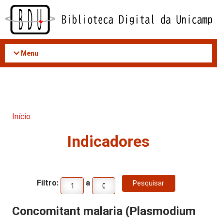
Acessar
o
conteúdo
Menu
Início
Indicadores
Filtro:
a
Concomitant malaria (Plasmodium