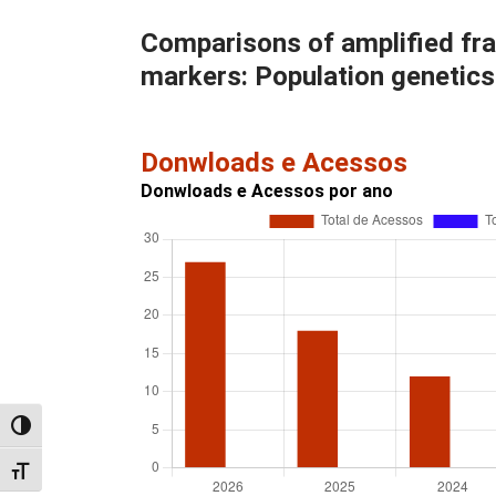
Comparisons of amplified fr
markers: Population genetics
Donwloads e Acessos
Donwloads e Acessos por ano
Alternar alto contraste
Alternar tamanho da fonte