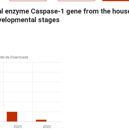
tial enzyme Caspase-1 gene from the hou
evelopmental stages