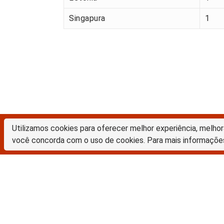
Singapura
1
Utilizamos cookies para oferecer melhor experiência, melhor
Biblioteca Digital da Unicamp
você concorda com o uso de cookies. Para mais informaçõe
Prédio da Biblioteca Central Cesar Lattes
Rua Sérgio Buarque de Holanda, 421 – 1º piso
Cidade Universitária “Zeferino Vaz” – Barão Geraldo
13083-859 – Campinas – SP – Brasil
Tel.: (19) 3521-6493
E-mail: sbubd@unicamp.br