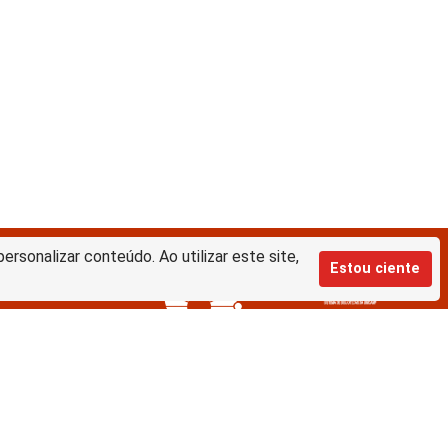
rsonalizar conteúdo. Ao utilizar este site,
Estou ciente
Equipe de desenvolvimento da nova
BD: