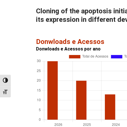
Cloning of the apoptosis ini
its expression in different d
Donwloads e Acessos
Donwloads e Acessos por ano
Alternar alto contraste
Alternar tamanho da fonte