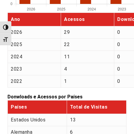
Ano
Acessos
Downl
Alternar alto contraste
2026
29
0
Alternar tamanho da fonte
2025
22
0
2024
11
0
2023
4
0
2022
1
0
Donwloads e Acessos por Países
Países
Total de Visitas
Estados Unidos
13
Alemanha
6