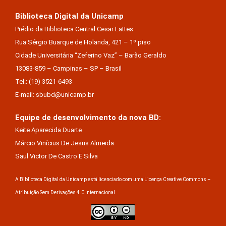
Biblioteca Digital da Unicamp
Prédio da Biblioteca Central Cesar Lattes
Rua Sérgio Buarque de Holanda, 421 – 1º piso
Cidade Universitária “Zeferino Vaz” – Barão Geraldo
13083-859 – Campinas – SP – Brasil
Tel.: (19) 3521-6493
E-mail: sbubd@unicamp.br
Equipe de desenvolvimento da nova BD:
Keite Aparecida Duarte
Márcio Vinícius De Jesus Almeida
Saul Victor De Castro E Silva
A Biblioteca Digital da Unicamp está licenciado com uma Licença Creative Commons –
Atribuição Sem Derivações 4.0 Internacional