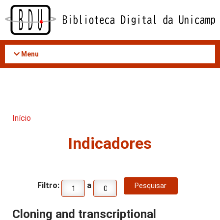
Acessar
o
conteúdo
Menu
Início
Indicadores
Filtro:
a
Cloning and transcriptional