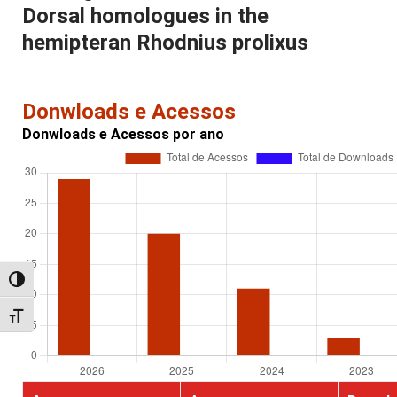
Dorsal homologues in the
hemipteran Rhodnius prolixus
Donwloads e Acessos
Donwloads e Acessos por ano
Alternar alto contraste
Alternar tamanho da fonte