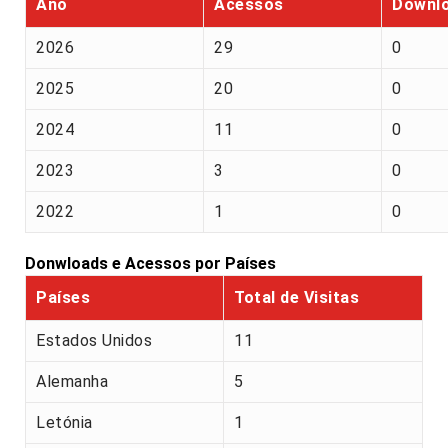
Ano
Acessos
Downl
2026
29
0
2025
20
0
2024
11
0
2023
3
0
2022
1
0
Donwloads e Acessos por Países
Países
Total de Visitas
Estados Unidos
11
Alemanha
5
Letónia
1