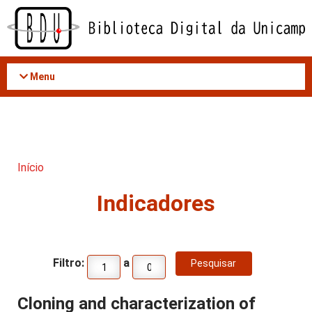
Acessar
o
conteúdo
Menu
Início
Indicadores
Filtro:
a
Cloning and characterization of