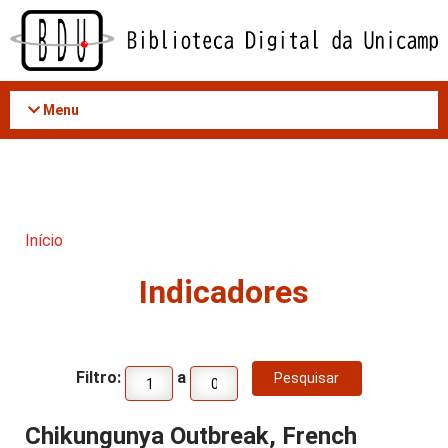
Acessar
o
conteúdo
Menu
Início
Indicadores
Filtro:
a
Chikungunya Outbreak, French