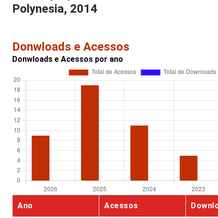
Polynesia, 2014
Donwloads e Acessos
Donwloads e Acessos por ano
Ano
Acessos
Downl