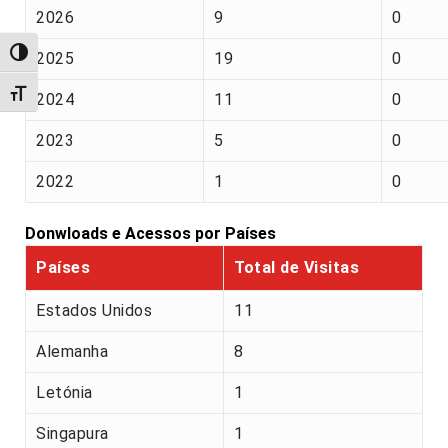
2026
9
0
Alternar alto contraste
2025
19
0
Alternar tamanho da fonte
2024
11
0
2023
5
0
2022
1
0
Donwloads e Acessos por Países
Países
Total de Visitas
Estados Unidos
11
Alemanha
8
Letónia
1
Singapura
1