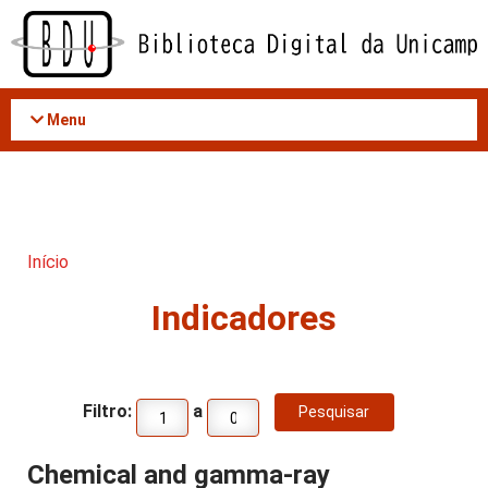
Acessar
o
conteúdo
Menu
Início
Indicadores
Filtro:
a
Chemical and gamma-ray