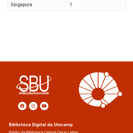
Singapura
1
Biblioteca Digital da Unicamp
Prédio da Biblioteca Central Cesar Lattes