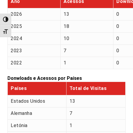
Ano
Acessos
Downl
2026
13
0
Alternar alto contraste
2025
18
0
Alternar tamanho da fonte
2024
10
0
2023
7
0
2022
1
0
Donwloads e Acessos por Países
Países
Total de Visitas
Estados Unidos
13
Alemanha
7
Letónia
1