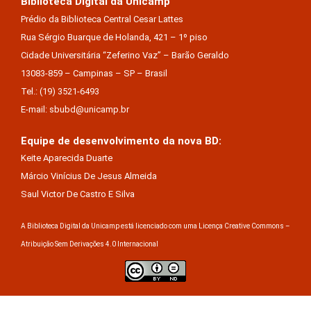
Biblioteca Digital da Unicamp
Prédio da Biblioteca Central Cesar Lattes
Rua Sérgio Buarque de Holanda, 421 – 1º piso
Cidade Universitária “Zeferino Vaz” – Barão Geraldo
13083-859 – Campinas – SP – Brasil
Tel.: (19) 3521-6493
E-mail: sbubd@unicamp.br
Equipe de desenvolvimento da nova BD:
Keite Aparecida Duarte
Márcio Vinícius De Jesus Almeida
Saul Victor De Castro E Silva
A Biblioteca Digital da Unicamp está licenciado com uma Licença Creative Commons –
Atribuição Sem Derivações 4.0 Internacional