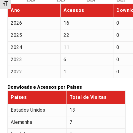
Alternar tamanho da fonte
Ano
Acessos
Downl
2026
16
0
2025
22
0
2024
11
0
2023
6
0
2022
1
0
Donwloads e Acessos por Países
Países
Total de Visitas
Estados Unidos
13
Alemanha
7