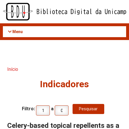
Acessar
o
conteúdo
Menu
Início
Indicadores
Filtro:
a
Celery-based topical repellents as a