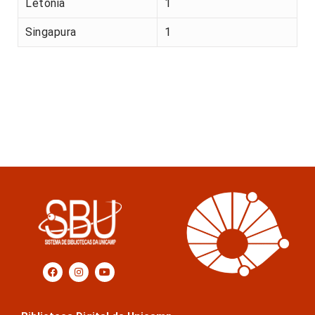
Letónia
1
Singapura
1