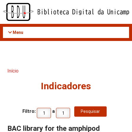
Acessar
o
conteúdo
Menu
Início
Indicadores
Filtro:
a
BAC library for the amphipod