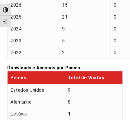
2026
15
0
Alternar alto contraste
2025
21
0
Alternar tamanho da fonte
2024
9
0
2023
5
0
2022
2
0
Donwloads e Acessos por Países
Países
Total de Visitas
Estados Unidos
9
Alemanha
8
Letónia
1